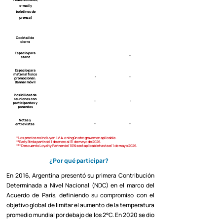
e-mail y
boletines de
prensa)
Cocktail de
cierre
Espacio para
-
stand
Espacio para
material físico
-
-
promocional:
Banner móvil
Posibilidad de
reuniones con
-
-
participantes y
ponentes
Notas y
-
-
entrevistas
* Los precios no incluyen I.V.A. o ningún otro gravamen aplicable.
**Early Bird a partir del 1 de enero al 31 de mayo de 2026.
*** Descuento Loyalty Partner del 10% será aplicable hasta el 1 de mayo 2026.
¿Por qué participar?
En 2016, Argentina presentó su primera Contribución
Determinada a Nivel Nacional (NDC) en el marco del
Acuerdo de París, definiendo su compromiso con el
objetivo global de limitar el aumento de la temperatura
promedio mundial por debajo de los 2°C. En 2020 se dio