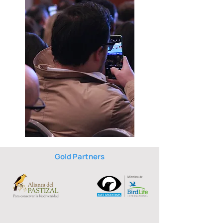
Gold Partners