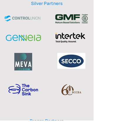
Silver Partners
Bronze Partners